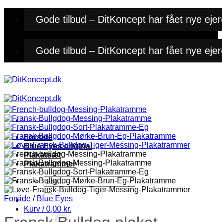
Fortsæt
Gode tilbud – DitKoncept har fået nye ejer
til
indhold
Gode tilbud – DitKoncept har fået nye ejer
Forside
Blue Eyes original
Plakatsæt
Plakatrammer
Søg
efter:
Forside
/
Blue Eyes
Kurv /
0,00
kr.