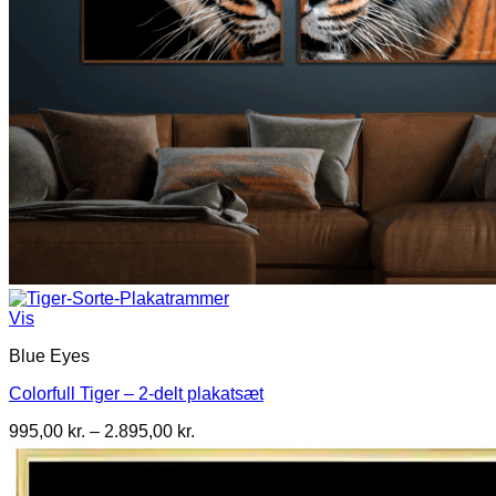
Vis
Blue Eyes
Colorfull Tiger – 2-delt plakatsæt
Prisinterval:
995,00
kr.
–
2.895,00
kr.
995,00 kr.
til
2.895,00 kr.