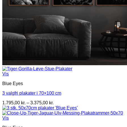
Vis
Blue Eyes
3 valgfri plakater i 70×100 cm
Prisinterval:
1.795,00
kr.
–
3.375,00
kr.
1.795,00 kr.
til
3.375,00 kr.
Vis