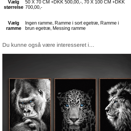
Vælg
50 X 70 CM +DKK 500,00,-, 70 X 100 CM +DKK
størrelse
700,00,-
Vælg
Ingen ramme, Ramme i sort egetræ, Ramme i
ramme
brun egetræ, Messing ramme
Du kunne også være interesseret i…