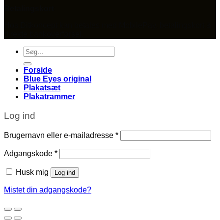
Betalingskort
Hos Ditkoncept kan betales med MobilePay, betalingskort &
direkte bankoverførsel.
Søg
efter:
Forside
Blue Eyes original
Plakatsæt
Plakatrammer
Log ind
Påkrævet
Brugernavn eller e-mailadresse
*
Påkrævet
Adgangskode
*
Husk mig
Log ind
Mistet din adgangskode?