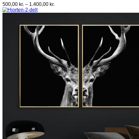
Prisinterval:
500,00
kr.
–
1.400,00
kr.
500,00 kr.
til
1.400,00 kr.