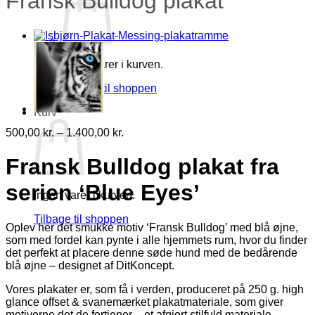
Fransk Bulldog plakat
Ingen varer i kurven.
Tilbage til shoppen
Kurv
Prisinterval:
500,00
kr.
–
1.400,00
kr.
500,00 kr.
til
Fransk Bulldog plakat fra
1.400,00 kr.
serien ‘Blue Eyes’
Ingen varer i kurven.
Tilbage til shoppen
Oplev her det smukke motiv ‘Fransk Bulldog’ med blå øjne,
som med fordel kan pynte i alle hjemmets rum, hvor du finder
det perfekt at placere denne søde hund med de bedårende
blå øjne – designet af DitKoncept.
Vores plakater er, som få i verden, produceret på 250 g. high
glance offset & svanemærket plakatmateriale, som giver
motiverne det de fortjener – et afgjort stilfuld materiale.