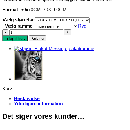
Format:
50x70CM, 70X100CM
Vælg størrelse
Vælg ramme
Ryd
Fransk
Bulldog
Tilføj til kurv
Køb nu
plakat
antal
Kurv
Beskrivelse
Yderligere information
Det siger vores kunder…