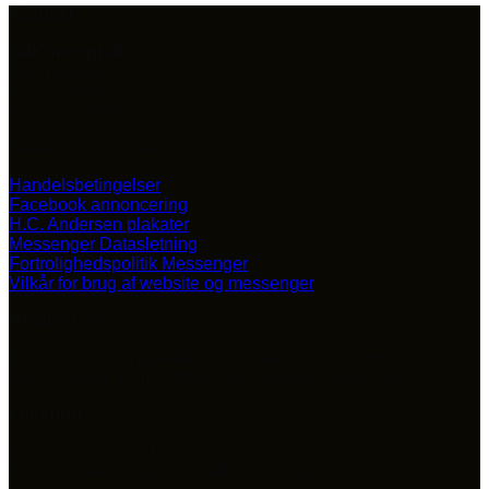
Kontakt
til
1.400,00 kr.
DitKoncept.dk
Søndergade 41
8700 Horsens
CVR: 44766868
Service@DitKoncept.dk
Handelsbetingelser
Facebook annoncering
H.C. Andersen plakater
Messenger Datasletning
Fortrolighedspolitik Messenger
Vilkår for brug af website og messenger
Hvem er vi?
DitKoncept er et plakatkoncept med fokus på smukke sort-
hvide værker, samt motiver med karakteristiske blå øjne.
Levering
Vi sender med DAO & GLS.
Forventet leveringstider mellem 1-3 dage.