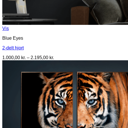
Vis
Blue Eyes
2-delt hjort
Prisinterval:
1.000,00
kr.
–
2.195,00
kr.
1.000,00 kr.
til
2.195,00 kr.