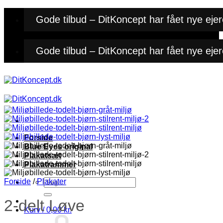
Fortsæt
Gode tilbud – DitKoncept har fået nye ejer
til
indhold
Gode tilbud – DitKoncept har fået nye ejer
Forside
Blue Eyes original
Plakatsæt
Plakatrammer
Søg
Forside
/
Plakater
efter:
2-delt Løve
Kurv /
0,00
kr.