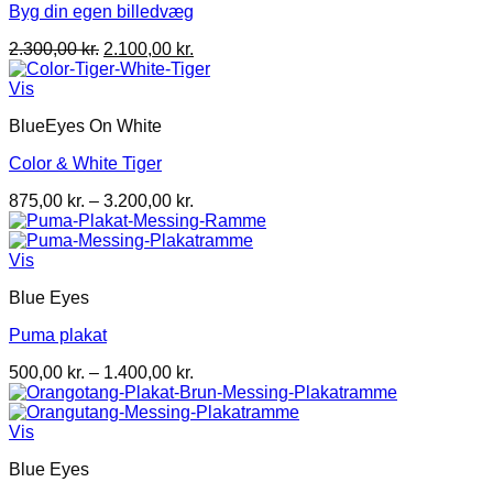
Byg din egen billedvæg
Den
Den
2.300,00
kr.
2.100,00
kr.
oprindelige
aktuelle
pris
pris
Vis
var:
er:
BlueEyes On White
2.300,00 kr..
2.100,00 kr..
Color & White Tiger
Prisinterval:
875,00
kr.
–
3.200,00
kr.
875,00 kr.
til
3.200,00 kr.
Vis
Blue Eyes
Puma plakat
Prisinterval:
500,00
kr.
–
1.400,00
kr.
500,00 kr.
til
1.400,00 kr.
Vis
Blue Eyes