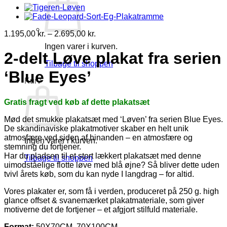
Prisinterval:
1.195,00
kr.
–
2.695,00
kr.
1.195,00 kr.
Ingen varer i kurven.
til
2-delt Løve plakat fra serien
2.695,00 kr.
Tilbage til shoppen
‘Blue Eyes’
Kurv
Gratis fragt ved køb af dette plakatsæt
Mød det smukke plakatsæt med ‘Løven’ fra serien Blue Eyes
.
De skandinaviske plakatmotiver skaber en helt unik
atmosfære ved siden af hinanden – en atmosfære og
Ingen varer i kurven.
stemning du fortjener.
Har du pladsen til et stort lækkert plakatsæt med denne
Tilbage til shoppen
uimodståelige flotte løve med blå øjne? Så bliver dette uden
tvivl årets køb, som du kan nyde I langdrag – for altid.
Vores plakater er, som få i verden, produceret på 250 g. high
glance offset & svanemærket plakatmateriale, som giver
motiverne det de fortjener – et afgjort stilfuld materiale.
Format:
50X70CM, 70X100CM