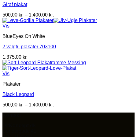
Giraf plakat
Prisinterval:
500,00
kr.
–
1.400,00
kr.
500,00 kr.
til
Vis
1.400,00 kr.
BlueEyes On White
2 valgfri plakater 70×100
1.375,00
kr.
Vis
Plakater
Black Leopard
Prisinterval:
500,00
kr.
–
1.400,00
kr.
500,00 kr.
Kontakt
til
1.400,00 kr.
DitKoncept.dk
Søndergade 41
8700 Horsens