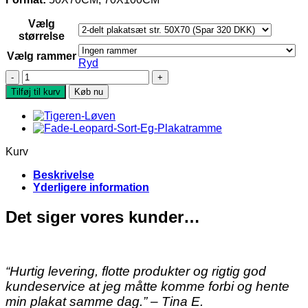
Vælg
størrelse
Vælg rammer
Ryd
2-
delt
Tilføj til kurv
Køb nu
Løve
antal
Kurv
Beskrivelse
Yderligere information
Det siger vores kunder…
“Hurtig levering, flotte produkter og rigtig god
kundeservice at jeg måtte komme forbi og hente
min plakat samme dag.” – Tina E.