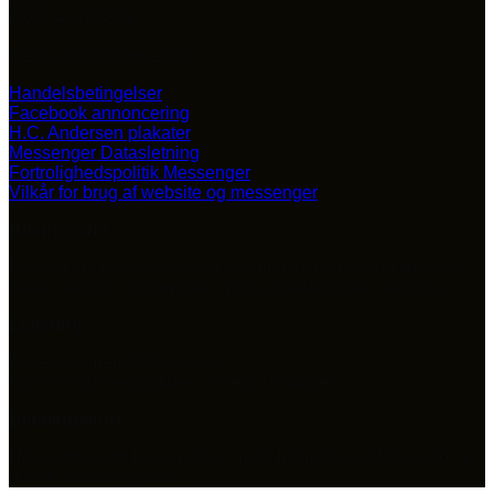
CVR: 44766868
Service@DitKoncept.dk
Handelsbetingelser
Facebook annoncering
H.C. Andersen plakater
Messenger Datasletning
Fortrolighedspolitik Messenger
Vilkår for brug af website og messenger
Hvem er vi?
DitKoncept er et plakatkoncept med fokus på smukke sort-
hvide værker, samt motiver med karakteristiske blå øjne.
Levering
Vi sender med DAO & GLS.
Forventet leveringstider mellem 1-3 dage.
Betalingskort
Hos Ditkoncept kan betales med MobilePay, betalingskort &
direkte bankoverførsel.