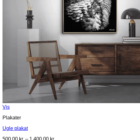
Vis
Plakater
Ugle plakat
Prisinterval:
500,00
kr.
–
1.400,00
kr.