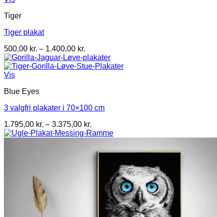
Tiger
Tiger plakat
Prisinterval:
500,00
kr.
–
1.400,00
kr.
500,00 kr.
til
1.400,00 kr.
Vis
Blue Eyes
3 valgfri plakater i 70×100 cm
Prisinterval:
1.795,00
kr.
–
3.375,00
kr.
1.795,00 kr.
til
3.375,00 kr.