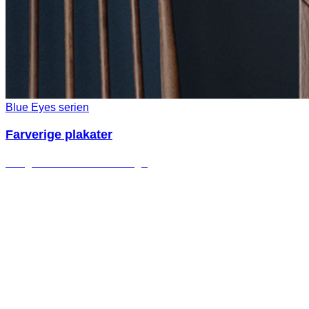
Blue Eyes serien
Farverige plakater
Vælg mellem flere forskellige