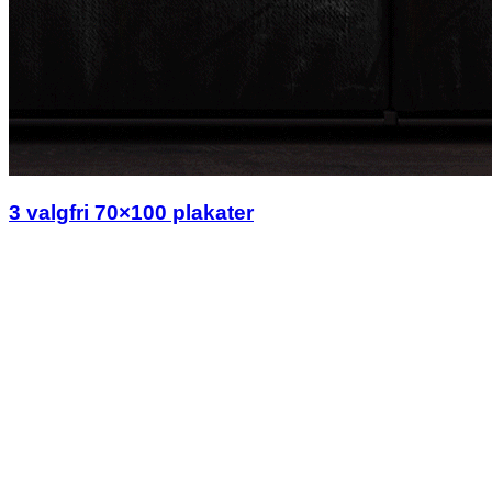
3 valgfri 70×100 plakater