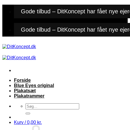
Fortsæt
Gode tilbud – DitKoncept har fået nye ejer
til
indhold
Gode tilbud – DitKoncept har fået nye ejer
Forside
Blue Eyes original
Plakatsæt
Plakatrammer
Søg
efter:
Kurv /
0,00
kr.