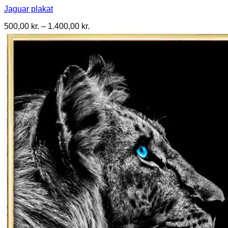
Jaguar plakat
Prisinterval:
500,00
kr.
–
1.400,00
kr.
500,00 kr.
til
1.400,00 kr.