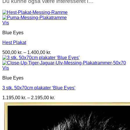
Du kunne også være interesseret i…
Vis
Blue Eyes
Hest Plakat
Prisinterval:
500,00
kr.
–
1.400,00
kr.
500,00 kr.
til
1.400,00 kr.
Vis
Blue Eyes
3 stk. 50x70cm plakater ‘Blue Eyes’
Prisinterval:
1.195,00
kr.
–
2.195,00
kr.
1.195,00 kr.
til
2.195,00 kr.