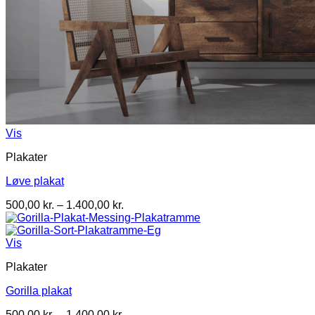
Vis
Plakater
Løve plakat
Prisinterval:
500,00
kr.
–
1.400,00
kr.
500,00 kr.
til
1.400,00 kr.
Vis
Plakater
Gorilla plakat
Prisinterval:
500,00
kr.
–
1.400,00
kr.