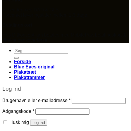
Vi sender med DAO & GLS.
Forventet leveringstider mellem 1-3 dage.
Betalingskort
Hos Ditkoncept kan betales med MobilePay, betalingskort &
direkte bankoverførsel.
Søg
efter:
Forside
Blue Eyes original
Plakatsæt
Plakatrammer
Log ind
Påkrævet
Brugernavn eller e-mailadresse
*
Påkrævet
Adgangskode
*
Husk mig
Log ind