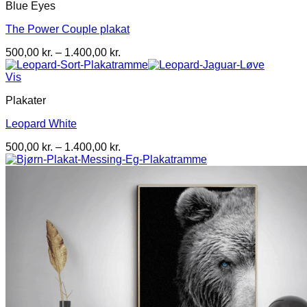
Blue Eyes
The Power Couple plakat
Prisinterval:
500,00
kr.
–
1.400,00
kr.
500,00 kr.
til
Vis
1.400,00 kr.
Plakater
Leopard White
Prisinterval:
500,00
kr.
–
1.400,00
kr.
500,00 kr.
til
1.400,00 kr.