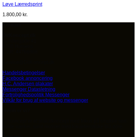
Løve Lærredsprint
1.800,00
kr.
Kontakt
DitKoncept.dk
Søndergade 41
8700 Horsens
CVR: 44766868
Service@DitKoncept.dk
Handelsbetingelser
Facebook annoncering
H.C. Andersen plakater
Messenger Datasletning
Fortrolighedspolitik Messenger
Vilkår for brug af website og messenger
Hvem er vi?
DitKoncept er et plakatkoncept med fokus på smukke sort-
hvide værker, samt motiver med karakteristiske blå øjne.
Levering