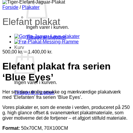
Forside
/
Plakater
Elefant plakat
Ingen varer i kurven.
Tilbage til shoppen
Kurv
Prisinterval:
500,00
kr.
–
1.400,00
kr.
500,00 kr.
til
Elefant plakat fra serien
1.400,00 kr.
‘Blue Eyes’
Ingen varer i kurven.
Her ses den utrolig smukke og mærkværdige plakatværk
Tilbage til shoppen
med ‘Elefanten’ fra serien ‘Blue Eyes’.
Vores plakater er, som de eneste i verden, produceret på 250
g. high glance offset & svanemærket plakatmateriale, som
giver motiverne det de fortjener – et afgjort stilfuld materiale.
Format:
50x70CM, 70X100CM