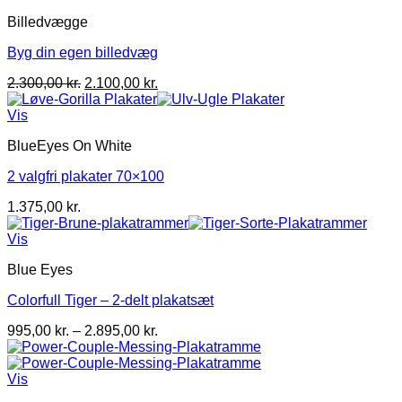
2.195,00 kr.
Billedvægge
Byg din egen billedvæg
Den
Den
2.300,00
kr.
2.100,00
kr.
oprindelige
aktuelle
pris
pris
Vis
var:
er:
BlueEyes On White
2.300,00 kr..
2.100,00 kr..
2 valgfri plakater 70×100
1.375,00
kr.
Vis
Blue Eyes
Colorfull Tiger – 2-delt plakatsæt
Prisinterval:
995,00
kr.
–
2.895,00
kr.
995,00 kr.
til
2.895,00 kr.
Vis