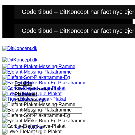
Fortsæt
Gode tilbud – DitKoncept har fået nye ejer
til
indhold
Gode tilbud – DitKoncept har fået nye ejer
Forside
Blue Eyes original
Plakatsæt
Plakatrammer
Søg
efter:
Kurv /
0,00
kr.